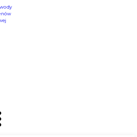
 wody
genów
wej