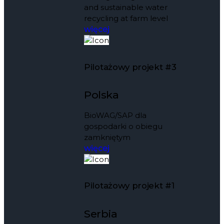
and sustainable water
recycling at farm level
więcej
Pilotażowy projekt #3
Polska
BioWAG/SAP dla
gospodarki o obiegu
zamkniętym
więcej
Pilotażowy projekt #1
Serbia