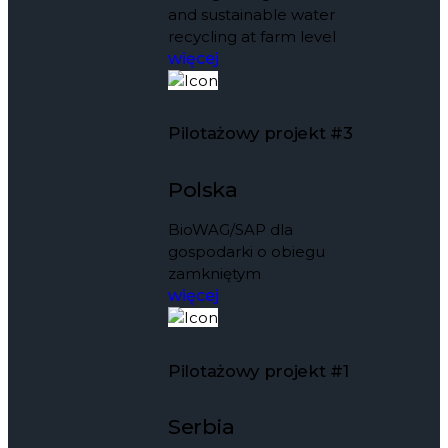
and sustainable water
recycling at farm level
więcej
Pilotażowy projekt #3
Polska
BioWAG/SAP dla
gospodarki o obiegu
zamkniętym
więcej
Pilotażowy projekt #1
Serbia