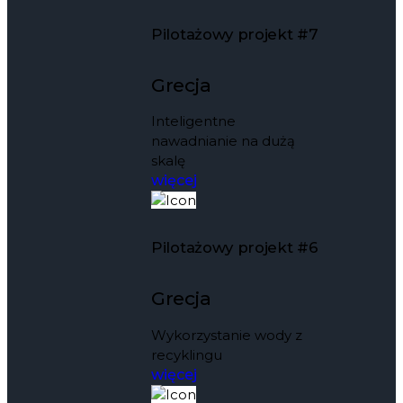
Pilotażowy projekt #7
Grecja
Inteligentne
nawadnianie na dużą
skalę
więcej
Pilotażowy projekt #6
Grecja
Wykorzystanie wody z
recyklingu
więcej