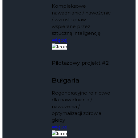
Kompleksowe
nawadnianie / nawożenie
/ wzrost upraw
wspierane przez
sztuczną inteligencję
więcej
Pilotażowy projekt #2
Bułgaria
Regeneracyjne rolnictwo
dla nawadniania /
nawożenia /
optymalizacji zdrowia
gleby
więcej