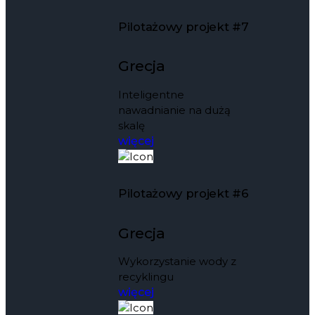
Pilotażowy projekt #7
Grecja
Inteligentne
nawadnianie na dużą
skalę
więcej
Pilotażowy projekt #6
Grecja
Wykorzystanie wody z
recyklingu
więcej