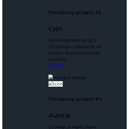
Pilotażowy projekt #5
Cypr
Wykorzystanie wody z
recyklingu i zasolenie na
bardzo dużej prywatnej
plantacji
więcej
Pilotażowy projekt #4
Austria
Ecological Agriculture