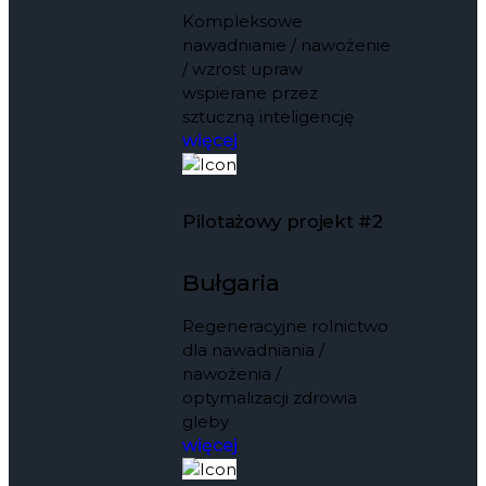
Kompleksowe
nawadnianie / nawożenie
/ wzrost upraw
wspierane przez
sztuczną inteligencję
więcej
Pilotażowy projekt #2
Bułgaria
Regeneracyjne rolnictwo
dla nawadniania /
nawożenia /
optymalizacji zdrowia
gleby
więcej