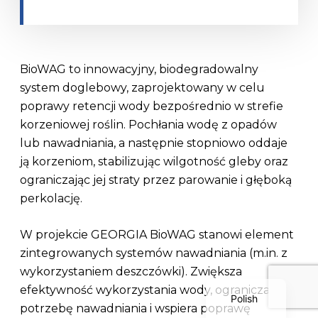
BioWAG to innowacyjny, biodegradowalny
system doglebowy, zaprojektowany w celu
poprawy retencji wody bezpośrednio w strefie
korzeniowej roślin. Pochłania wodę z opadów
Serbian
lub nawadniania, a następnie stopniowo oddaje
Dutch
ją korzeniom, stabilizując wilgotność gleby oraz
ograniczając jej straty przez parowanie i głęboką
Italian
perkolację.
Bulgarian
Greek
W projekcie GEORGIA BioWAG stanowi element
German
zintegrowanych systemów nawadniania (m.in. z
wykorzystaniem deszczówki). Zwiększa
English
efektywność wykorzystania wody, ogranicza
Polish
potrzebę nawadniania i wspiera poprawę