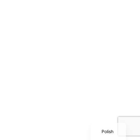
Serbian
Dutch
Italian
Bulgarian
Greek
German
English
Polish