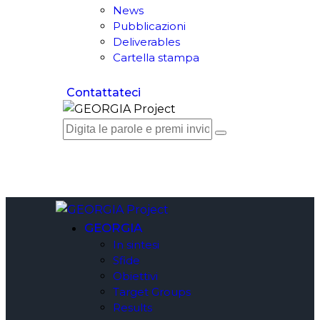
News
Pubblicazioni
Deliverables
Cartella stampa
Contattateci
GEORGIA
In sintesi
Sfide
Obiettivi
Target Groups
Results