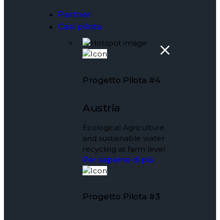
Partner
Casi pilota
Progetto Pilota #4
Austria
Ecological Agriculture
and sustainable water
recycling at farm level
Per saperne di più
Progetto Pilota #3