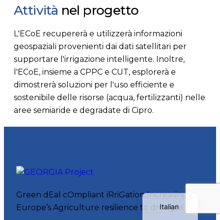
Attività
nel progetto
L'ECoE recupererà e utilizzerà informazioni
geospaziali provenienti dai dati satellitari per
supportare l'irrigazione intelligente. Inoltre,
l'ECoE, insieme a CPPC e CUT, esplorerà e
dimostrerà soluzioni per l'uso efficiente e
Polish
sostenibile delle risorse (acqua, fertilizzanti) nelle
Serbian
aree semiaride e degradate di Cipro.
Dutch
Bulgarian
Greek
German
English
Green dEal cOmpliant iRriGation Increasing
Italian
Europe’s Agriculture resilience to drought