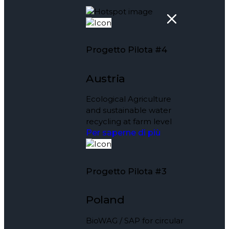
Progetto Pilota #4
Austria
Ecological Agriculture
and sustainable water
recycling at farm level
Per saperne di più
Progetto Pilota #3
Poland
BioWAG / SAP for circular