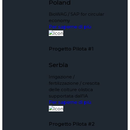
Poland
BioWAG / SAP for circular
economy
Per saperne di più
Progetto Pilota #1
Serbia
Irrigazione /
fertilizzazione / crescita
delle colture olistica
supportata dall'IA
Per saperne di più
Progetto Pilota #2