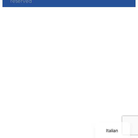
reserved
Polish
Serbian
Dutch
Bulgarian
Greek
German
English
Italian