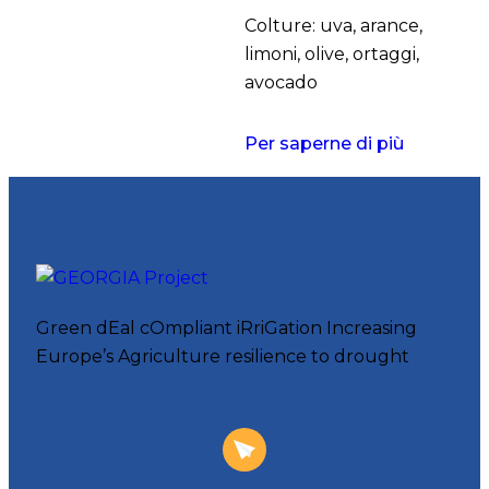
Colture: uva, arance,
limoni, olive, ortaggi,
avocado
Per saperne di più
Green dEal cOmpliant iRriGation Increasing
Europe’s Agriculture resilience to drought