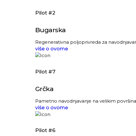
Pilot #2
Bugarska
Regenerativna poljoprivreda za navodnjavanje
više o ovome
Pilot #7
Grčka
Pametno navodnjavanje na velikim površi
više o ovome
Pilot #6