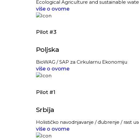
Ecological Agriculture and sustainable water
više o ovome
Pilot #3
Poljska
BioWAG / SAP za Cirkularnu Ekonomiju
više o ovome
Pilot #1
Srbija
Holističko navodnjavanje / đubrenje / rast 
više o ovome