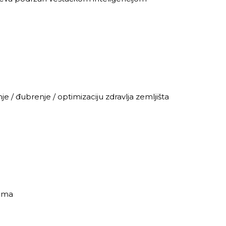
 / đubrenje / optimizaciju zdravlja zemljišta
nama