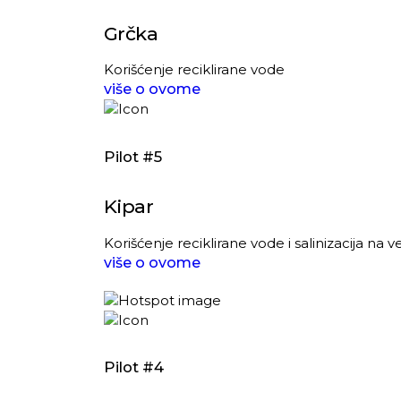
Grčka
Korišćenje reciklirane vode
više o ovome
Pilot #5
Kipar
Korišćenje reciklirane vode i salinizacija na 
više o ovome
Pilot #4