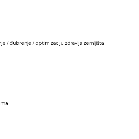
 / đubrenje / optimizaciju zdravlja zemljišta
nama