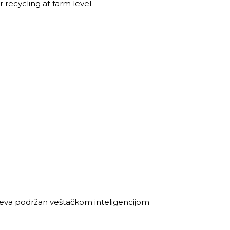
 recycling at farm level
useva podržan veštačkom inteligencijom