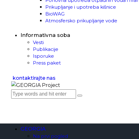
Ponovna upotreba otpadnih voda i hran
Prikupljanje i upotreba kišnice
BioWAG
Atmosfersko prikupljanje vode
Informativna soba
Vesti
Publikacije
Isporuke
Press paket
kontaktirajte nas
GEORGIA
Na prvi pogled