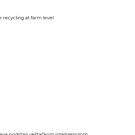
 recycling at farm level
useva podržan veštačkom inteligencijom