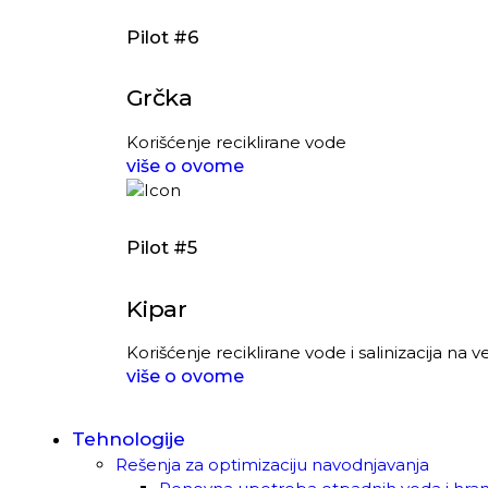
Pilot #6
Grčka
Korišćenje reciklirane vode
više o ovome
Pilot #5
Kipar
Korišćenje reciklirane vode i salinizacija na 
više o ovome
Tehnologije
Rešenja za optimizaciju navodnjavanja