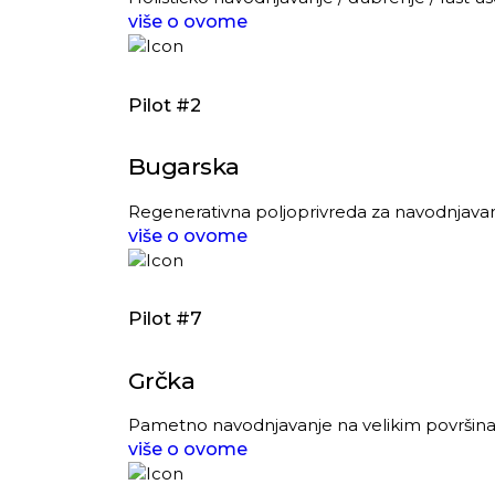
više o ovome
Pilot #2
Bugarska
Regenerativna poljoprivreda za navodnjavanje
više o ovome
Pilot #7
Grčka
Pametno navodnjavanje na velikim površi
više o ovome