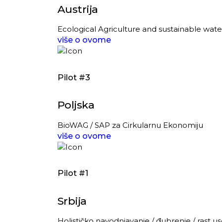
Austrija
Ecological Agriculture and sustainable water
više o ovome
Pilot #3
Poljska
BioWAG / SAP za Cirkularnu Ekonomiju
više o ovome
Pilot #1
Srbija
Holističko navodnjavanje / đubrenje / rast 