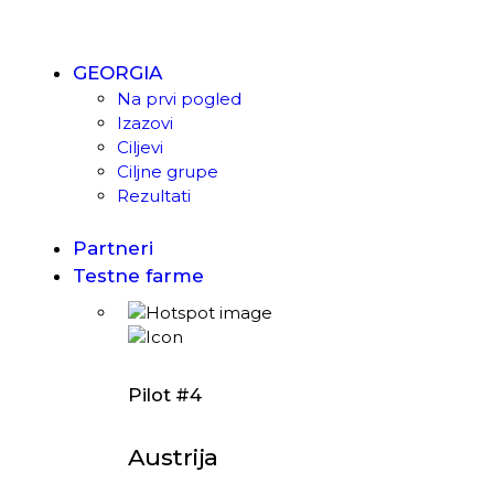
GEORGIA
Na prvi pogled
Izazovi
Ciljevi
Ciljne grupe
Rezultati
Partneri
Testne farme
Pilot #4
Austrija