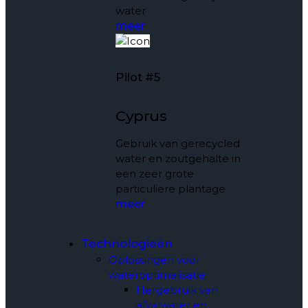
water
meer
Pilot #5
Cyprus
Gebruik van gerecycled
water en zoutgehalte in
een zeer grote
particuliere plantage
meer
Technologieën
Oplossingen voor
wateroptimalisatie
Hergebruik van
afvalwater en