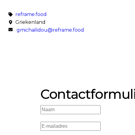
reframe.food
Griekenland
gmichailidou@reframe.food
Contactformul