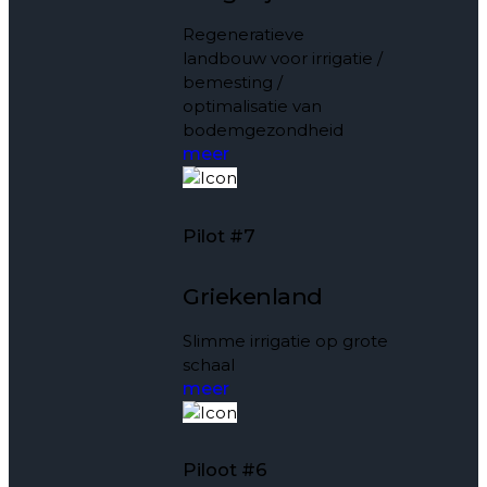
Regeneratieve
landbouw voor irrigatie /
bemesting /
optimalisatie van
bodemgezondheid
meer
Pilot #7
Griekenland
Slimme irrigatie op grote
schaal
meer
Piloot #6