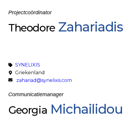
Projectcoördinator
Zahariadis
Theodore
SYNELIXIS
Griekenland
zahariad@synelixis.com
Communicatiemanager
Michailidou
Georgia