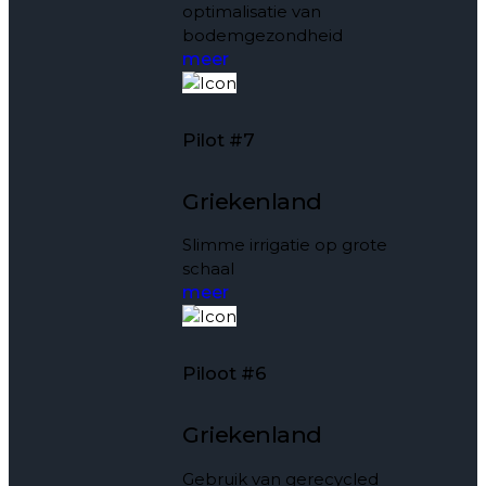
optimalisatie van
bodemgezondheid
meer
Pilot #7
Griekenland
Slimme irrigatie op grote
schaal
meer
Piloot #6
Griekenland
Gebruik van gerecycled