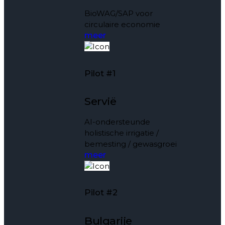
BioWAG/SAP voor
circulaire economie
meer
Pilot #1
Servië
AI-ondersteunde
holistische irrigatie /
bemesting / gewasgroei
meer
Pilot #2
Bulgarije