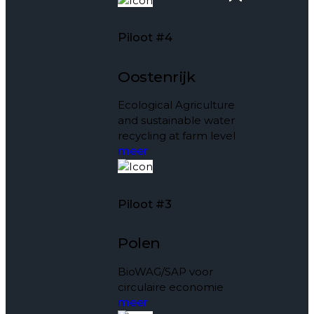
Piloot #4
Oostenrijk
Ecological Agriculture
and sustainable water
recycling at farm level
meer
Piloot #3
Polen
BioWAG/SAP voor
circulaire economie
meer