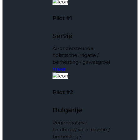
Pilot #1
Servië
AI-ondersteunde
holistische irrigatie /
bemesting / gewasgroei
meer
Pilot #2
Bulgarije
Regeneratieve
landbouw voor irrigatie /
bemesting /