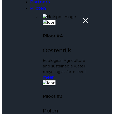
Partners
Piloten
Piloot #4
Oostenrijk
Ecological Agriculture
and sustainable water
recycling at farm level
meer
Piloot #3
Polen