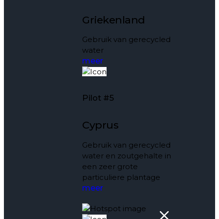
Griekenland
Gebruik van gerecycled
water
meer
Pilot #5
Cyprus
Gebruik van gerecycled
water en zoutgehalte in
een zeer grote
particuliere plantage
meer