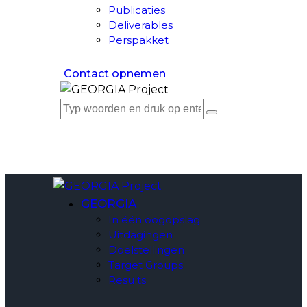
Publicaties
Deliverables
Perspakket
Contact opnemen
GEORGIA
In één oogopslag
Uitdagingen
Doelstellingen
Target Groups
Results